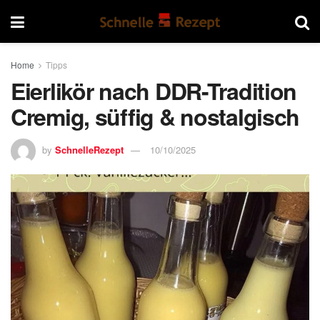
Home
Tipps
Eierlikör nach DDR-Tradition
Cremig, süffig & nostalgisch
by
SchnelleRezept
10/10/2025