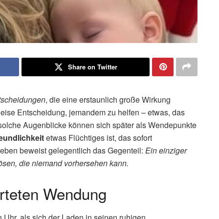
Share on Twitter
tscheidungen
, die eine erstaunlich große Wirkung
 leise Entscheidung, jemandem zu helfen – etwas, das
u solche Augenblicke können sich später als Wendepunkte
eundlichkeit
etwas Flüchtiges ist, das sofort
Leben beweist gelegentlich das Gegenteil:
Ein einziger
lösen, die niemand vorhersehen kann.
arteten Wendung
Uhr, als sich der Laden in seinen ruhigen