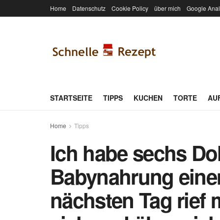
Home
Datenschutz
Cookie Policy
über mich
Google Anal
STARTSEITE
TIPPS
KUCHEN
TORTE
AU
Home
Tipps
Ich habe sechs Doll
Babynahrung einer
nächsten Tag rief