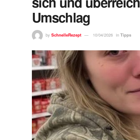
sich und überreich
Umschlag
by
SchnelleRezept
10/04/2026
in
Tipps