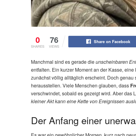
0
76
Share on Facebook
SHARES
VIEWS
Manchmal sind es gerade die
unscheinbaren En
entfalten. Ein kurzer Moment an der Kasse, eine
zunächst völlig alltäglich erscheint. Doch gena
herausstellen. Viele Menschen glauben, dass
Fr
verschwindet, sobald es gezeigt wird. Aber das 
kleiner Akt kann eine Kette von Ereignissen aus
Der Anfang einer unerw
Es war ein gewöhnlicher Morgen, kurz nach neun 