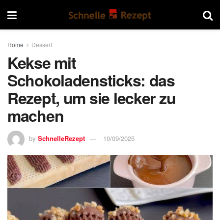
Home
Dessert
Kekse mit
Schokoladensticks: das
Rezept, um sie lecker zu
machen
by
SchnelleRezept
10/09/2025