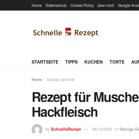
Home
Datenschutz
Cookie Policy
über mich
Google Anal
STARTSEITE
TIPPS
KUCHEN
TORTE
AU
Home
Salzige Gerichte
Rezept für Musche
Hackfleisch
by
SchnelleRezept
06/10/2025
in
Salzige G