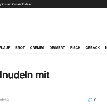
ytics und Cookie Dateien
FLAUF
BROT
CREMES
DESSERT
FISCH
GEBÄCK
lnudeln mit
0
erichte