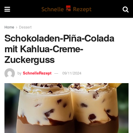
Home
Dessert
Schokoladen-Piña-Colada
mit Kahlua-Creme-
Zuckerguss
by
SchnelleRezept
09/11/2024