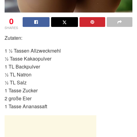
0
SHARES
Zutaten:
1 ½ Tassen Allzweckmehl
½ Tasse Kakaopulver
1 TL Backpulver
½ TL Natron
½ TL Salz
1 Tasse Zucker
2 große Eier
1 Tasse Ananassaft