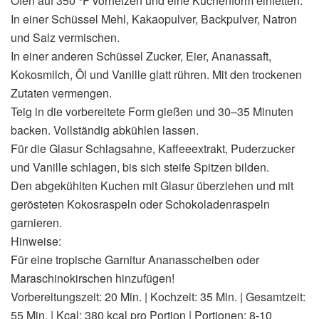
Ofen auf 350 °F vorheizen und eine Kuchenform einfetten.
In einer Schüssel Mehl, Kakaopulver, Backpulver, Natron
und Salz vermischen.
In einer anderen Schüssel Zucker, Eier, Ananassaft,
Kokosmilch, Öl und Vanille glatt rühren. Mit den trockenen
Zutaten vermengen.
Teig in die vorbereitete Form gießen und 30–35 Minuten
backen. Vollständig abkühlen lassen.
Für die Glasur Schlagsahne, Kaffeeextrakt, Puderzucker
und Vanille schlagen, bis sich steife Spitzen bilden.
Den abgekühlten Kuchen mit Glasur überziehen und mit
gerösteten Kokosraspeln oder Schokoladenraspeln
garnieren.
Hinweise:
Für eine tropische Garnitur Ananasscheiben oder
Maraschinokirschen hinzufügen!
Vorbereitungszeit: 20 Min. | Kochzeit: 35 Min. | Gesamtzeit:
55 Min. | Kcal: 380 kcal pro Portion | Portionen: 8-10