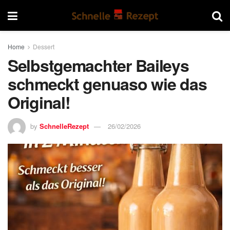
Home
Dessert
Selbstgemachter Baileys
schmeckt genuaso wie das
Original!
by
SchnelleRezept
26/02/2026