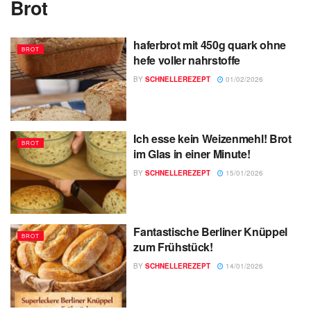
Brot
haferbrot mit 450g quark ohne
BROT
hefe voller nahrstoffe
BY
SCHNELLEREZEPT
01/02/2026
Ich esse kein Weizenmehl! Brot
BROT
im Glas in einer Minute!
BY
SCHNELLEREZEPT
15/01/2026
Fantastische Berliner Knüppel
BROT
zum Frühstück!
BY
SCHNELLEREZEPT
14/01/2026