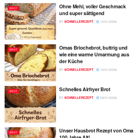
Ohne Mehl, voller Geschmack
BROT
und super sättigend
BY
SCHNELLEREZEPT
14/01/2026
Omas Briochebrot, buttrig und
BROT
wie eine warme Umarmung aus
der Küche
BY
SCHNELLEREZEPT
13/01/2026
Schnelles Airfryer Brot
BROT
BY
SCHNELLEREZEPT
09/01/2026
Unser Hausbrot Rezept von Oma
BROT
100 Jahre Alt!