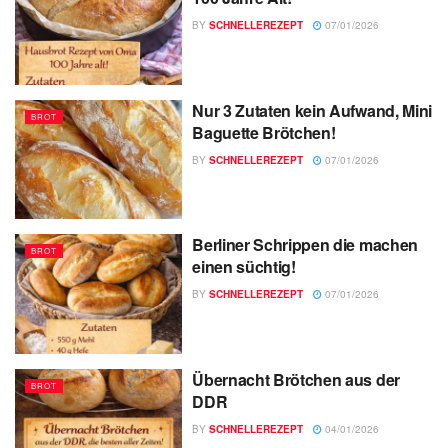
BY
SCHNELLEREZEPT
07/01/2026
Nur 3 Zutaten kein Aufwand, Mini
BROT
Baguette Brötchen!
BY
SCHNELLEREZEPT
07/01/2026
Berliner Schrippen die machen
BROT
einen süchtig!
BY
SCHNELLEREZEPT
07/01/2026
Übernacht Brötchen aus der
BROT
DDR
BY
SCHNELLEREZEPT
04/01/2026