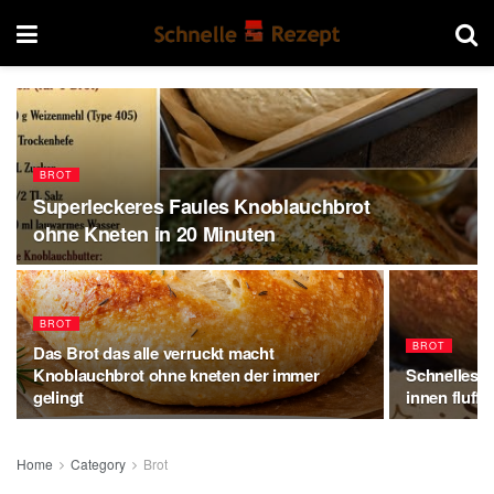
BROT
Superleckeres Faules Knoblauchbrot
ohne Kneten in 20 Minuten
BROT
BROT
Das Brot das alle verruckt macht
Knoblauchbrot ohne kneten der immer
Schnelles A
gelingt
innen fluffi
Home
Category
Brot