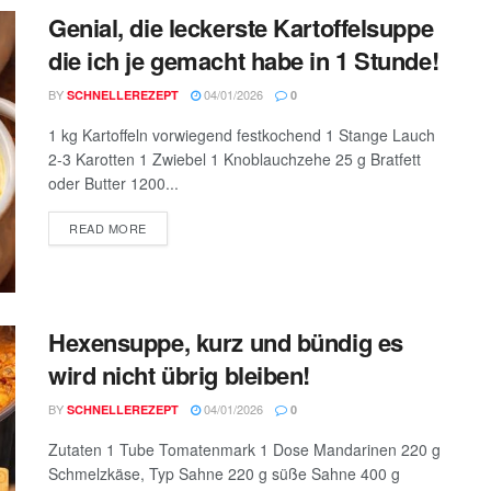
Genial, die leckerste Kartoffelsuppe
die ich je gemacht habe in 1 Stunde!
BY
04/01/2026
SCHNELLEREZEPT
0
1 kg Kartoffeln vorwiegend festkochend 1 Stange Lauch
2-3 Karotten 1 Zwiebel 1 Knoblauchzehe 25 g Bratfett
oder Butter 1200...
DETAILS
READ MORE
Hexensuppe, kurz und bündig es
wird nicht übrig bleiben!
BY
04/01/2026
SCHNELLEREZEPT
0
Zutaten 1 Tube Tomatenmark 1 Dose Mandarinen 220 g
Schmelzkäse, Typ Sahne 220 g süße Sahne 400 g