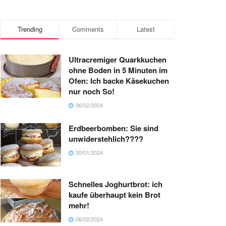
Trending
Comments
Latest
Ultracremiger Quarkkuchen
ohne Boden in 5 Minuten im
Ofen: Ich backe Käsekuchen
nur noch So!
06/02/2024
Erdbeerbomben: Sie sind
unwiderstehlich????
30/01/2024
Schnelles Joghurtbrot: ich
kaufe überhaupt kein Brot
mehr!
06/02/2024