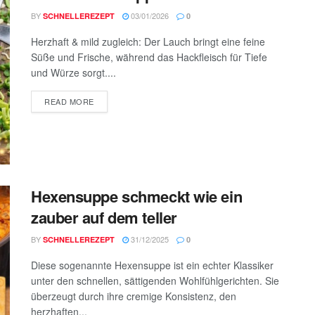
BY
03/01/2026
SCHNELLEREZEPT
0
Herzhaft & mild zugleich: Der Lauch bringt eine feine
Süße und Frische, während das Hackfleisch für Tiefe
und Würze sorgt....
DETAILS
READ MORE
Hexensuppe schmeckt wie ein
zauber auf dem teller
BY
31/12/2025
SCHNELLEREZEPT
0
Diese sogenannte Hexensuppe ist ein echter Klassiker
unter den schnellen, sättigenden Wohlfühlgerichten. Sie
überzeugt durch ihre cremige Konsistenz, den
herzhaften...