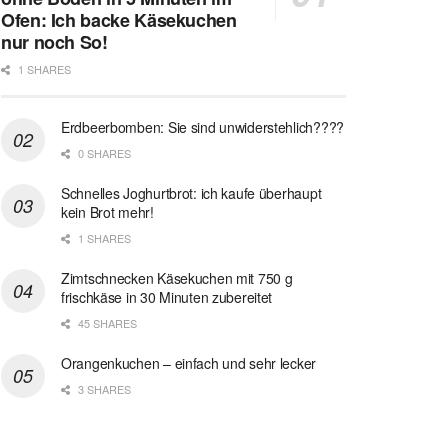
Ofen: Ich backe Käsekuchen
nur noch So!
1 SHARES
Erdbeerbomben: Sie sind unwiderstehlich????
0 SHARES
Schnelles Joghurtbrot: ich kaufe überhaupt
kein Brot mehr!
1 SHARES
Zimtschnecken Käsekuchen mit 750 g
frischkäse in 30 Minuten zubereitet
45 SHARES
Orangenkuchen – einfach und sehr lecker
3 SHARES