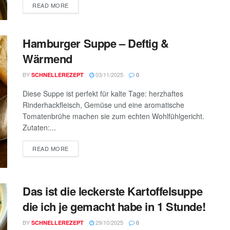
DETAILS
READ MORE
Hamburger Suppe – Deftig &
Wärmend
BY
03/11/2025
SCHNELLEREZEPT
0
Diese Suppe ist perfekt für kalte Tage: herzhaftes
Rinderhackfleisch, Gemüse und eine aromatische
Tomatenbrühe machen sie zum echten Wohlfühlgericht.
Zutaten:...
DETAILS
READ MORE
Das ist die leckerste Kartoffelsuppe
die ich je gemacht habe in 1 Stunde!
BY
29/10/2025
SCHNELLEREZEPT
0