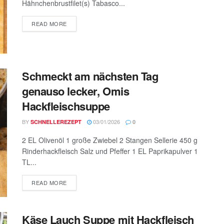
Hähnchenbrustfilet(s) Tabasco...
DETAILS
READ MORE
Schmeckt am nächsten Tag
genauso lecker, Omis
Hackfleischsuppe
BY
03/01/2026
SCHNELLEREZEPT
0
2 EL Olivenöl 1 große Zwiebel 2 Stangen Sellerie 450 g
Rinderhackfleisch Salz und Pfeffer 1 EL Paprikapulver 1
TL...
DETAILS
READ MORE
Käse Lauch Suppe mit Hackfleisch