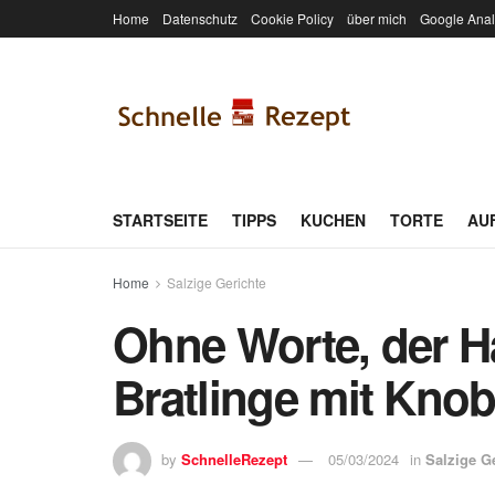
Home
Datenschutz
Cookie Policy
über mich
Google Anal
STARTSEITE
TIPPS
KUCHEN
TORTE
AU
Home
Salzige Gerichte
Ohne Worte, der H
Bratlinge mit Kno
by
SchnelleRezept
05/03/2024
in
Salzige G