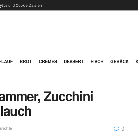
ytics und Cookie Dateien
FLAUF
BROT
CREMES
DESSERT
FISCH
GEBÄCK
ammer, Zucchini
blauch
0
erichte