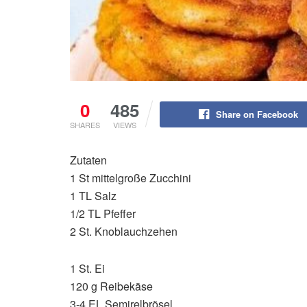
0
485
Share on Facebook
SHARES
VIEWS
Zutaten
1 St mittelgroße Zucchini
1 TL Salz
1/2 TL Pfeffer
2 St. Knoblauchzehen
1 St. Ei
120 g Reibekäse
3-4 EL Semirelbrösel