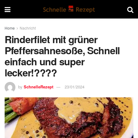
Home
Nachricht
Rinderfilet mit grüner
Pfeffersahnesoße, Schnell
einfach und super
lecker!????
by
SchnelleRezept
23/01/2024