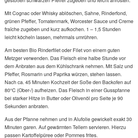
gestoßen schwarzen Pfeffer zugeben und leicht anrösten.
Mit Cognac oder Whisky ablöschen, Sahne, Rinderfond,
grünen Pfeffer, Tomatenmark, Worcester Sauce und Creme
fraîche zugeben und kurz aufkochen. 1 – 1,5 Stunden
leicht köcheln lassen, mehrmals umrühren.
Am besten Bio Rinderfilet oder Filet von einem guten
Metzger verwenden. Das Fleisch eine halbe Stunde vor
dem Anbraten aus dem Kühlschrank nehmen. Mit Salz und
Pfeffer, Rosmarin und Paprika würzen, stehen lassen.
Nach ca. 45 Minuten Kochzeit der Soße den Backofen auf
80°C (Ober-/) aufheizen. Das Fleisch in einer Gusspfanne
bei starker Hitze in Butter oder Olivenöl pro Seite je 90
Sekunden anbraten.
Aus der Pfanne nehmen und in Alufolie gewickelt exakt 30
Minuten garen. Auf gewärmten Tellern servieren. Hierzu
passen Kartoffelpüree oder Pommes frites.