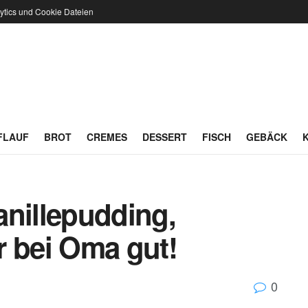
ytics und Cookie Dateien
FLAUF
BROT
CREMES
DESSERT
FISCH
GEBÄCK
anillepudding,
r bei Oma gut!
0