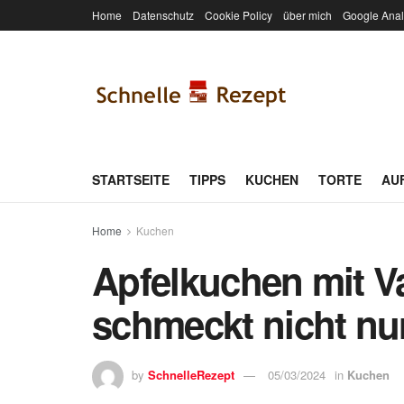
Home
Datenschutz
Cookie Policy
über mich
Google Anal
STARTSEITE
TIPPS
KUCHEN
TORTE
AU
Home
Kuchen
Apfelkuchen mit V
schmeckt nicht nu
by
SchnelleRezept
05/03/2024
in
Kuchen