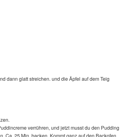
und dann glatt streichen. und die Äpfel auf dem Teig
izen.
Puddincreme verrühren, und jetzt musst du den Pudding
len. Ca. 25 Min. backen. Kommt ganz auf den Backofen