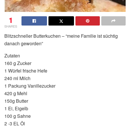
1
SHARES
Blitzschneller Butterkuchen – “meine Familie ist süchtig
danach geworden”
Zutaten
160 g Zucker
1 Würfel frische Hefe
240 ml Milch
1 Packung Vanillezucker
420 g Mehl
150g Butter
1 Ei, Eigelb
100 g Sahne
2 -3 EL Öl