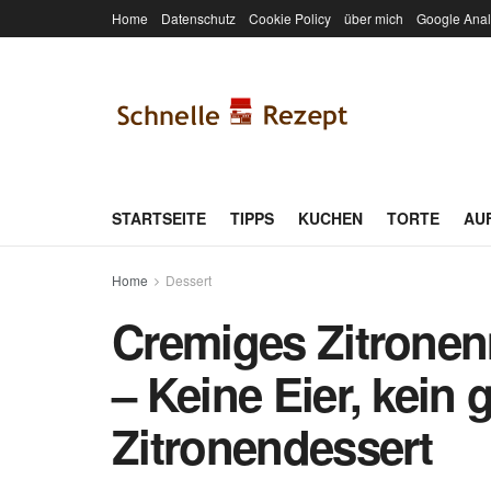
Home
Datenschutz
Cookie Policy
über mich
Google Anal
STARTSEITE
TIPPS
KUCHEN
TORTE
AU
Home
Dessert
Cremiges Zitronen
– Keine Eier, kein
Zitronendessert