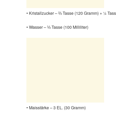
• Kristallzucker – ⅔ Tasse (120 Gramm) + ¼ Tas
• Wasser – ⅓ Tasse (100 Milliliter)
• Maisstärke – 3 EL. (30 Gramm)