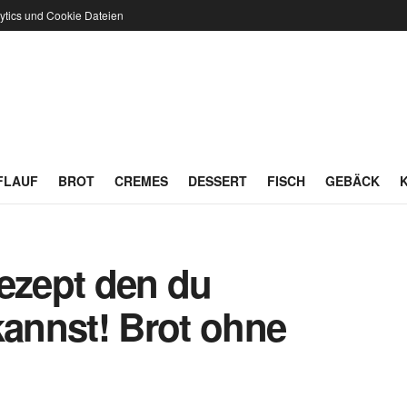
ytics und Cookie Dateien
FLAUF
BROT
CREMES
DESSERT
FISCH
GEBÄCK
Rezept den du
kannst! Brot ohne