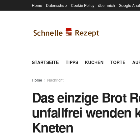
Home
Datenschutz
Cookie Policy
über mich
Google Anal
STARTSEITE
TIPPS
KUCHEN
TORTE
AU
Home
Nachricht
Das einzige Brot 
unfallfrei wenden 
Kneten