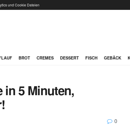
ytics und Cookie Dateien
FLAUF
BROT
CREMES
DESSERT
FISCH
GEBÄCK
e in 5 Minuten,
!
0