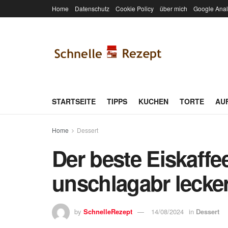
Home
Datenschutz
Cookie Policy
über mich
Google Anal
STARTSEITE
TIPPS
KUCHEN
TORTE
AU
Home
Dessert
Der beste Eiskaffe
unschlagabr lecker
by
SchnelleRezept
14/08/2024
in
Dessert