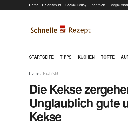
Home
Datenschutz
Cookie Policy
über mich
Google Anal
STARTSEITE
TIPPS
KUCHEN
TORTE
AU
Home
Nachricht
Die Kekse zergehe
Unglaublich gute u
Kekse