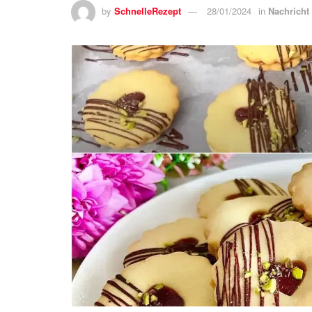
by
SchnelleRezept
28/01/2024
in
Nachricht