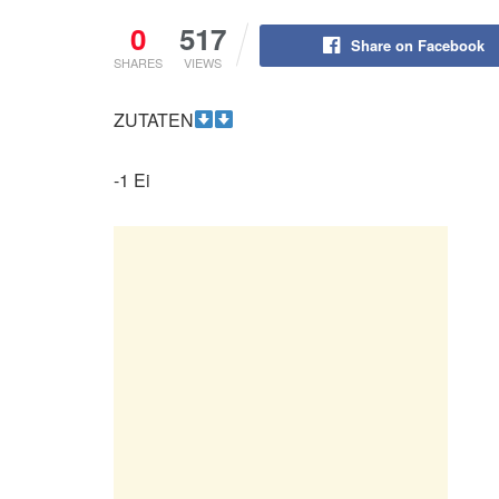
0
517
Share on Facebook
SHARES
VIEWS
ZUTATEN
-1 Ei