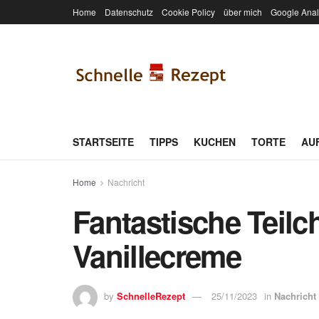
Home
Datenschutz
Cookie Policy
über mich
Google Anal
STARTSEITE
TIPPS
KUCHEN
TORTE
AU
Home
Nachricht
Fantastische Teilch
Vanillecreme
by
SchnelleRezept
25/11/2023
in
Nachricht