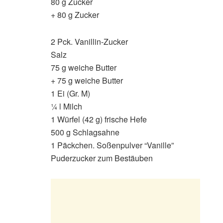
80 g Zucker
+ 80 g Zucker
2 Pck. Vanillin-Zucker
Salz
75 g weiche Butter
+ 75 g weiche Butter
1 Ei (Gr. M)
¼ l Milch
1 Würfel (42 g) frische Hefe
500 g Schlagsahne
1 Päckchen. Soßenpulver “Vanille”
Puderzucker zum Bestäuben