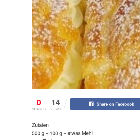
0
14
Share on Facebook
SHARES
VIEWS
Zutaten
500 g + 100 g + etwas Mehl