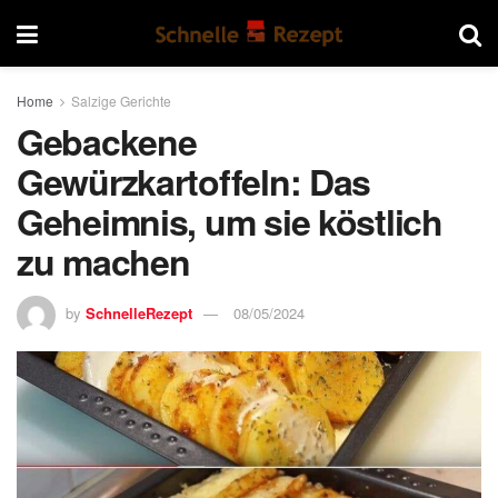
Home
Salzige Gerichte
Gebackene
Gewürzkartoffeln: Das
Geheimnis, um sie köstlich
zu machen
by
SchnelleRezept
08/05/2024