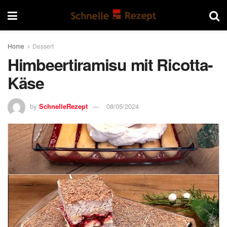
Home
Dessert
Himbeertiramisu mit Ricotta-
Käse
by
SchnelleRezept
08/05/2024