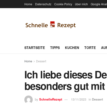
Home
Datenschutz
Cookie Policy
über mich
Google Anal
STARTSEITE
TIPPS
KUCHEN
TORTE
AU
Home
Dessert
Ich liebe dieses D
besonders gut mit 
by
SchnelleRezept
13/11/2023
in
Dessert