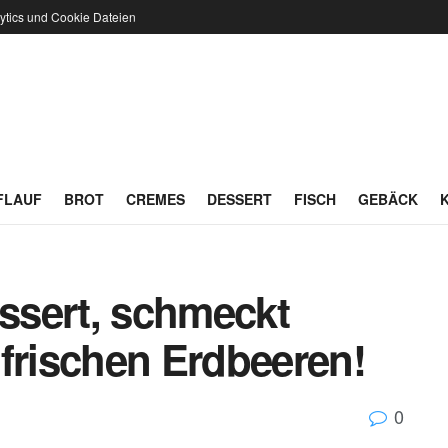
ytics und Cookie Dateien
FLAUF
BROT
CREMES
DESSERT
FISCH
GEBÄCK
essert, schmeckt
frischen Erdbeeren!
0