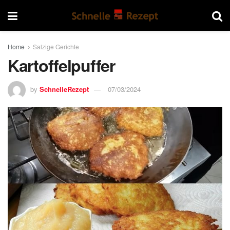
Home
Salzige Gerichte
Kartoffelpuffer
by
SchnelleRezept
07/03/2024