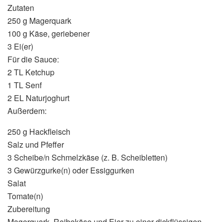
Zutaten
250 g Magerquark
100 g Käse, geriebener
3 Ei(er)
Für die Sauce:
2 TL Ketchup
1 TL Senf
2 EL Naturjoghurt
Außerdem:
250 g Hackfleisch
Salz und Pfeffer
3 Scheibe/n Schmelzkäse (z. B. Scheibletten)
3 Gewürzgurke(n) oder Essiggurken
Salat
Tomate(n)
Zubereitung
Magerquark, Reibekäse und Eier zu einer dickflüssigen