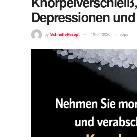
Knorpelverschleiß
Depressionen und 
by
SchnelleRezept
10/04/2026
in
Tipps