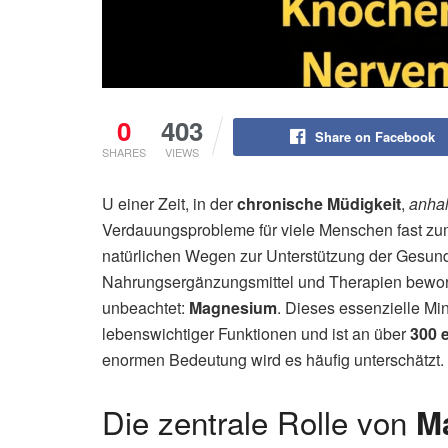
0
403
Share on Facebook
SHARES
VIEWS
U einer Zeit, in der
chronische Müdigkeit
,
anha
Verdauungsprobleme für viele Menschen fast zum
natürlichen Wegen zur Unterstützung der Gesund
Nahrungsergänzungsmittel und Therapien beworbe
unbeachtet:
Magnesium
. Dieses essenzielle Mi
lebenswichtiger Funktionen und ist an über
300 
enormen Bedeutung wird es häufig unterschätzt.
Die zentrale Rolle von
M