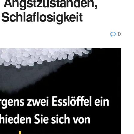
, Angstzuständen,
Schlaflosigkeit
0