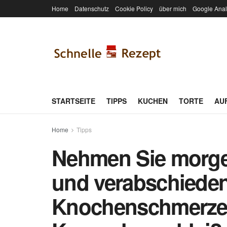
Home
Datenschutz
Cookie Policy
über mich
Google Anal
STARTSEITE
TIPPS
KUCHEN
TORTE
AU
Home
Tipps
Nehmen Sie morgen
und verabschieden
Knochenschmerzen