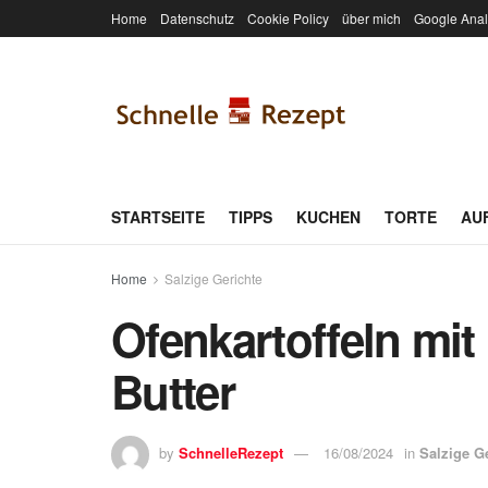
Home
Datenschutz
Cookie Policy
über mich
Google Anal
STARTSEITE
TIPPS
KUCHEN
TORTE
AU
Home
Salzige Gerichte
Ofenkartoffeln mi
Butter
by
SchnelleRezept
16/08/2024
in
Salzige G