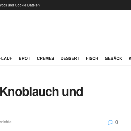
ytics und Cookie Dateien
FLAUF
BROT
CREMES
DESSERT
FISCH
GEBÄCK
t Knoblauch und
0
erichte