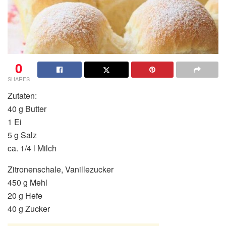
0
SHARES
Zutaten:
40 g Butter
1 Ei
5 g Salz
ca. 1/4 l Milch
Zitronenschale, Vanillezucker
450 g Mehl
20 g Hefe
40 g Zucker