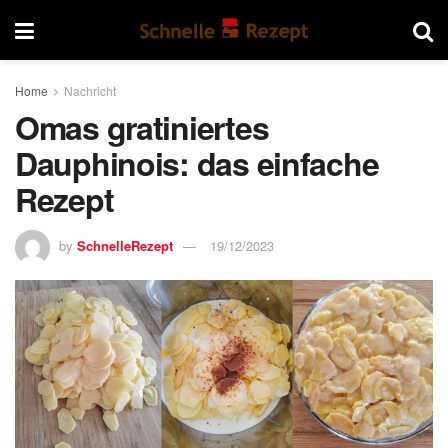
Home
Nachricht
Omas gratiniertes
Dauphinois: das einfache
Rezept
by
SchnelleRezept
19/12/2023