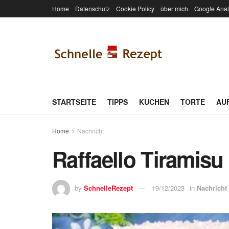
Home
Datenschutz
Cookie Policy
über mich
Google Anal
STARTSEITE
TIPPS
KUCHEN
TORTE
AU
Home
Nachricht
Raffaello Tiramisu
by
SchnelleRezept
19/12/2023
in
Nachricht