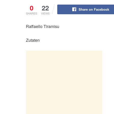
0
22
Share on Facebook
SHARES
VIEWS
Raffaello Tiramisu
Zutaten