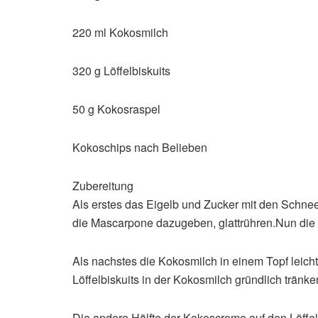
220 ml Kokosmilch
320 g Löffelbiskuits
50 g Kokosraspel
Kokoschips nach Belieben
Zubereitung
Als erstes das Eigelb und Zucker mit den Schn
die Mascarpone dazugeben, glattrühren.Nun die 
Als nachstes die Kokosmilch in einem Topf leic
Löffelbiskuits in der Kokosmilch gründlich trän
Die andere Hälfte der Kokoscreme auf den Löffelbi