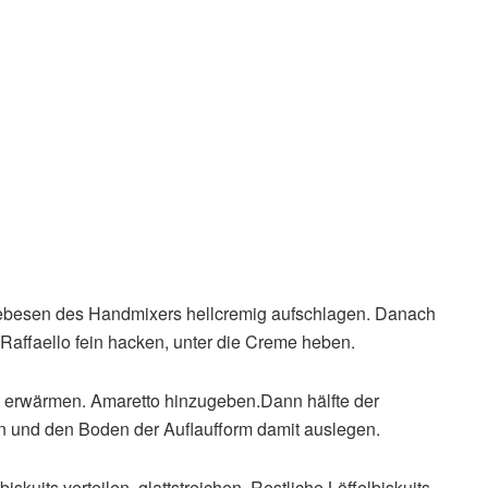
eebesen des Handmixers hellcremig aufschlagen. Danach
Raffaello fein hacken, unter die Creme heben.
ht erwärmen. Amaretto hinzugeben.Dann hälfte der
ken und den Boden der Auflaufform damit auslegen.
skuits verteilen, glattstreichen. Restliche Löffelbiskuits