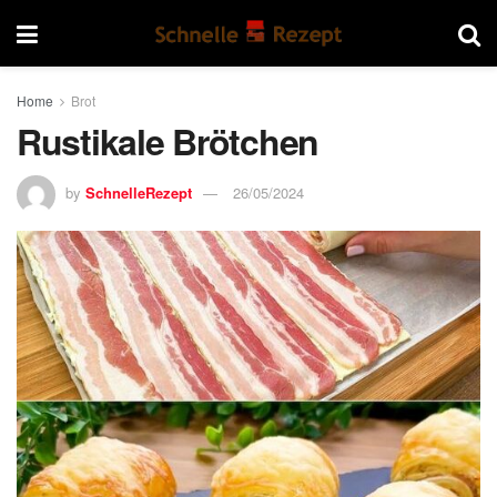
Home
Brot
Rustikale Brötchen
by
SchnelleRezept
26/05/2024