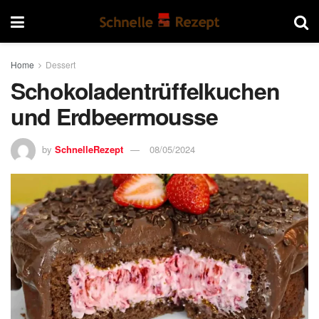
Home
Dessert
Schokoladentrüffelkuchen
und Erdbeermousse
by
SchnelleRezept
08/05/2024