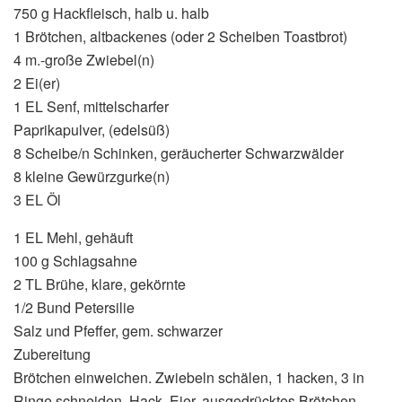
750 g Hackfleisch, halb u. halb
1 Brötchen, altbackenes (oder 2 Scheiben Toastbrot)
4 m.-große Zwiebel(n)
2 Ei(er)
1 EL Senf, mittelscharfer
Paprikapulver, (edelsüß)
8 Scheibe/n Schinken, geräucherter Schwarzwälder
8 kleine Gewürzgurke(n)
3 EL Öl
1 EL Mehl, gehäuft
100 g Schlagsahne
2 TL Brühe, klare, gekörnte
1/2 Bund Petersilie
Salz und Pfeffer, gem. schwarzer
Zubereitung
Brötchen einweichen. Zwiebeln schälen, 1 hacken, 3 in
Ringe schneiden. Hack, Eier, ausgedrücktes Brötchen,