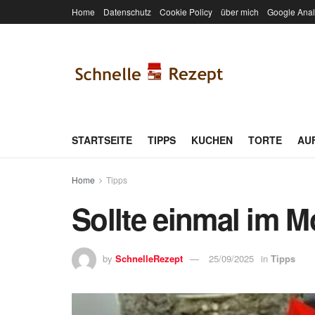
Home
Datenschutz
Cookie Policy
über mich
Google Anal
STARTSEITE
TIPPS
KUCHEN
TORTE
AU
Home
Tipps
Sollte einmal im 
by
SchnelleRezept
25/09/2025
in
Tipps