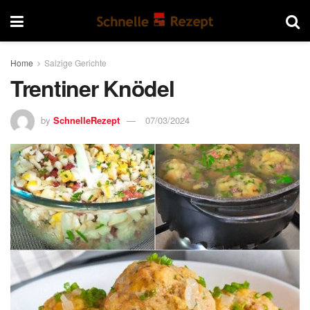
Home
Salzige Gerichte
Trentiner Knödel
by
SchnelleRezept
07/03/2024