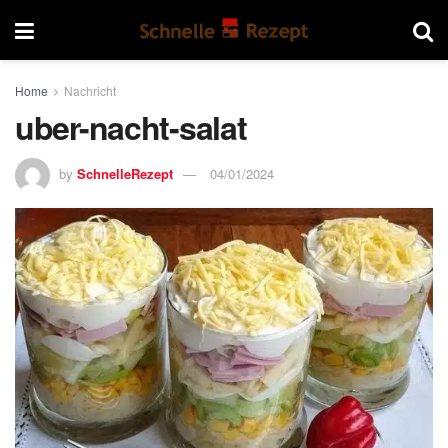
Home
Nachricht
uber-nacht-salat
by
SchnelleRezept
04/01/2024