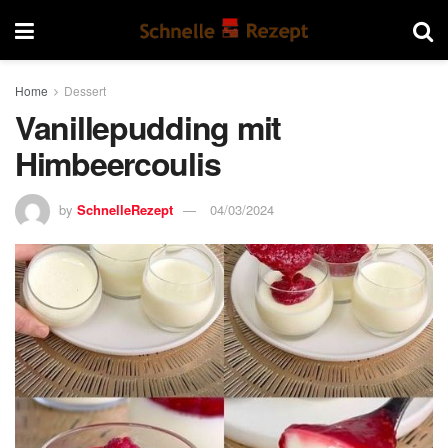
Home
Dessert
Vanillepudding mit
Himbeercoulis
by
SchnelleRezept
04/03/2024