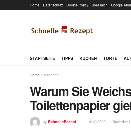
Home
Datenschutz
Cookie Policy
über mich
Google Anal
STARTSEITE
TIPPS
KUCHEN
TORTE
AU
Home
Nachricht
Warum Sie Weichsp
Toilettenpapier gi
by
SchnelleRezept
19/12/2023
in
Nachricht