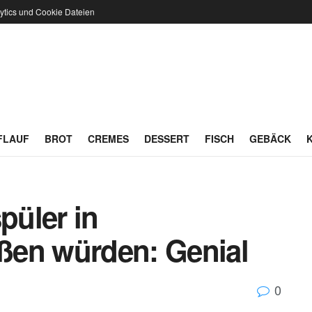
ytics und Cookie Dateien
FLAUF
BROT
CREMES
DESSERT
FISCH
GEBÄCK
üler in
eßen würden: Genial
0