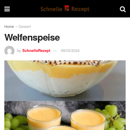
Home
Dessert
Welfenspeise
by
SchnelleRezept
09/03/2024