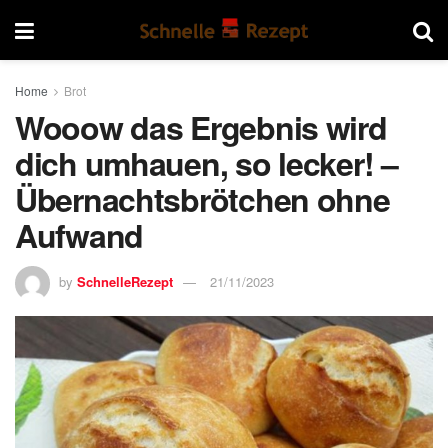
Home
Brot
Wooow das Ergebnis wird
dich umhauen, so lecker! –
Übernachtsbrötchen ohne
Aufwand
by
SchnelleRezept
21/11/2023