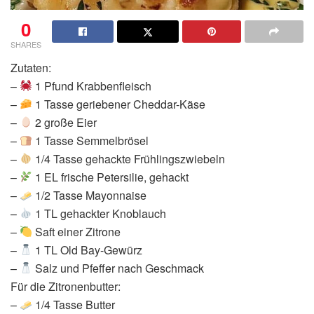
0
SHARES
Zutaten:
–
1 Pfund Krabbenfleisch
–
1 Tasse geriebener Cheddar-Käse
–
2 große Eier
–
1 Tasse Semmelbrösel
–
1/4 Tasse gehackte Frühlingszwiebeln
–
1 EL frische Petersilie, gehackt
–
1/2 Tasse Mayonnaise
–
1 TL gehackter Knoblauch
–
Saft einer Zitrone
–
1 TL Old Bay-Gewürz
–
Salz und Pfeffer nach Geschmack
Für die Zitronenbutter:
–
1/4 Tasse Butter