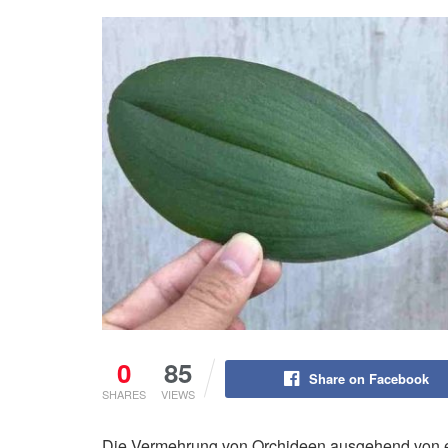
0
85
Share on Facebook
SHARES
VIEWS
Die Vermehrung von Orchideen ausgehend von ei