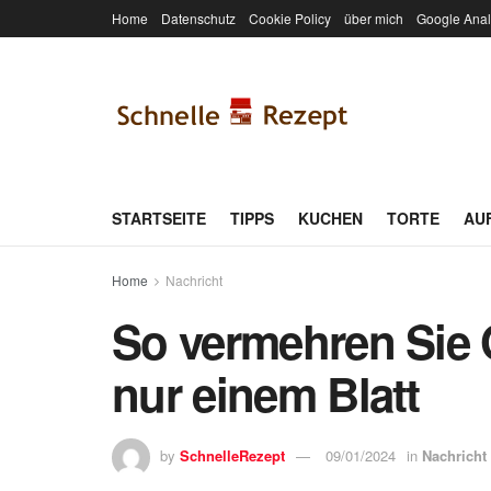
Home
Datenschutz
Cookie Policy
über mich
Google Anal
STARTSEITE
TIPPS
KUCHEN
TORTE
AU
Home
Nachricht
So vermehren Sie 
nur einem Blatt
by
SchnelleRezept
09/01/2024
in
Nachricht