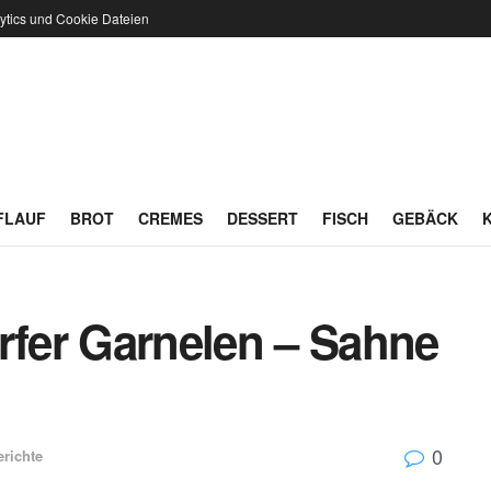
ytics und Cookie Dateien
FLAUF
BROT
CREMES
DESSERT
FISCH
GEBÄCK
rfer Garnelen – Sahne
0
erichte