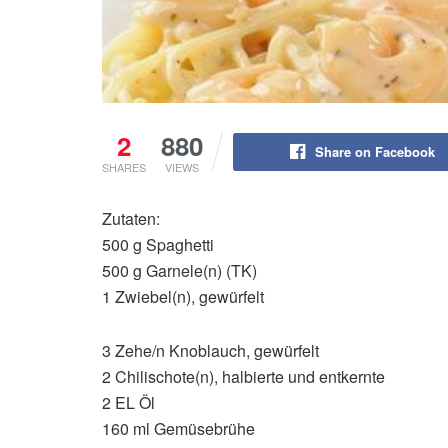
2
880
Share on Facebook
SHARES
VIEWS
Zutaten:
500 g Spaghetti
500 g Garnele(n) (TK)
1 Zwiebel(n), gewürfelt
3 Zehe/n Knoblauch, gewürfelt
2 Chilischote(n), halbierte und entkernte
2 EL Öl
160 ml Gemüsebrühe