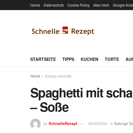
Home
Datenschutz
Cookie Policy
über mich
Google Anal
STARTSEITE
TIPPS
KUCHEN
TORTE
AU
Home
Salzige Gerichte
Spaghetti mit scha
– Soße
by
SchnelleRezept
09/03/2024
in
Salzige G